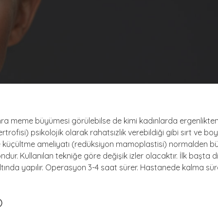
 meme büyümesi görülebilse de kimi kadınlarda ergenlikten it
fisi) psikolojik olarak rahatsızlık verebildiği gibi sırt ve boyu
Meme küçültme ameliyatı (redüksiyon mamoplastisi) normalden 
dur. Kullanılan tekniğe göre değişik izler olacaktır. İlk başta d
nda yapılır. Operasyon 3-4 saat sürer. Hastanede kalma süre
)