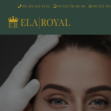
+90 232 423 43 52
+90 532 730 80 08
+90 532 730