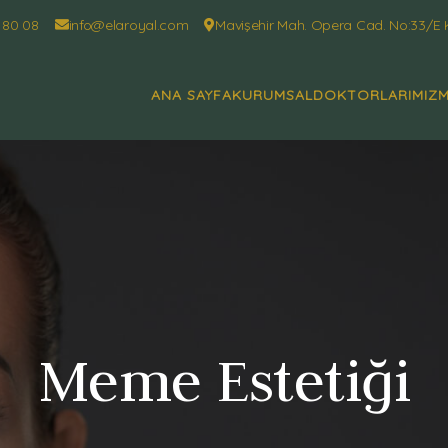
 80 08
info@elaroyal.com
Mavişehir Mah. Opera Cad. No:33/E 
ANA SAYFA
KURUMSAL
DOKTORLARIMIZ
M
Meme Estetiği