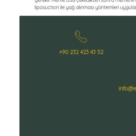
gerekir. Meme USG çekildikten sonra memenin y
liposuction ile yağ alınması yöntemleri uygula
+90 232 423 43 52
info@e