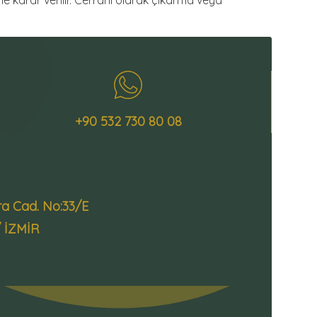
 karar verilir. Cerrahi olarak çıkarma veya
+90 532 730 80 08
ra Cad. No:33/E
/ İZMİR