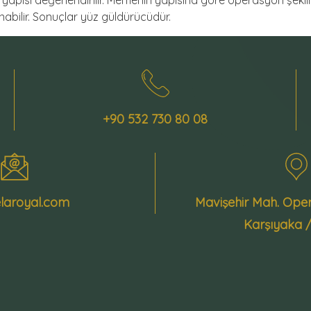
apısı değerlendirilir. Memenin yapısına göre operasyon şekline
nabilir. Sonuçlar yüz güldürücüdür.
+90 532 730 80 08
laroyal.com
Mavişehir Mah. Ope
Karşıyaka 