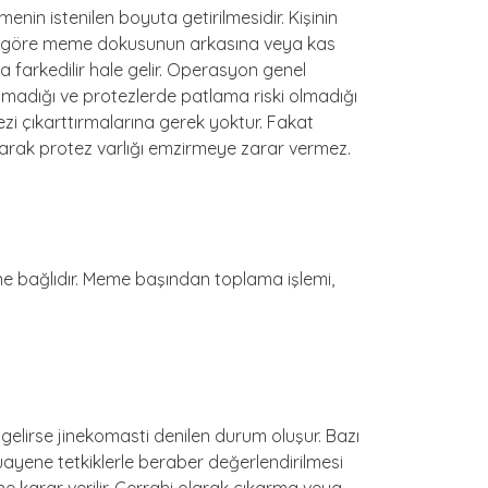
nin istenilen boyuta getirilmesidir. Kişinin
na göre meme dokusunun arkasına veya kas
la farkedilir hale gelir. Operasyon genel
açmadığı ve protezlerde patlama riski olmadığı
zi çıkarttırmalarına gerek yoktur. Fakat
olarak protez varlığı emzirmeye zarar vermez.
e bağlıdır. Meme başından toplama işlemi,
elirse jinekomasti denilen durum oluşur. Bazı
uayene tetkiklerle beraber değerlendirilmesi