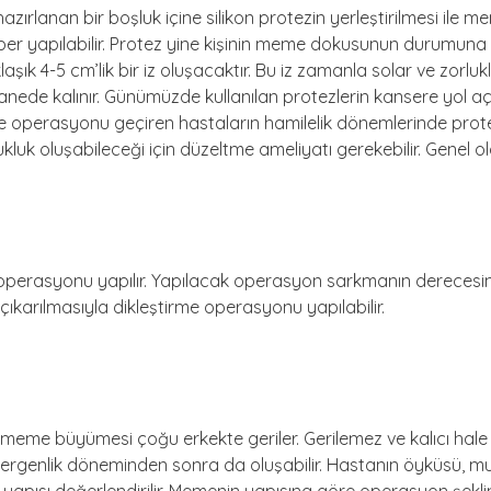
nan bir boşluk içine silikon protezin yerleştirilmesi ile meme
ber yapılabilir. Protez yine kişinin meme dokusunun durumu
şık 4-5 cm’lik bir iz oluşacaktır. Bu iz zamanla solar ve zorluk
tanede kalınır. Günümüzde kullanılan protezlerin kansere yol 
me operasyonu geçiren hastaların hamilelik dönemlerinde prote
kluk oluşabileceği için düzeltme ameliyatı gerekebilir. Genel 
perasyonu yapılır. Yapılacak operasyon sarkmanın derecesin
n çıkarılmasıyla dikleştirme operasyonu yapılabilir.
eme büyümesi çoğu erkekte geriler. Gerilemez ve kalıcı hale g
ak ergenlik döneminden sonra da oluşabilir. Hastanın öyküsü, m