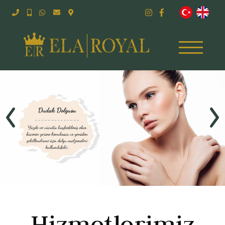
‹
›
Hizmetlerimiz