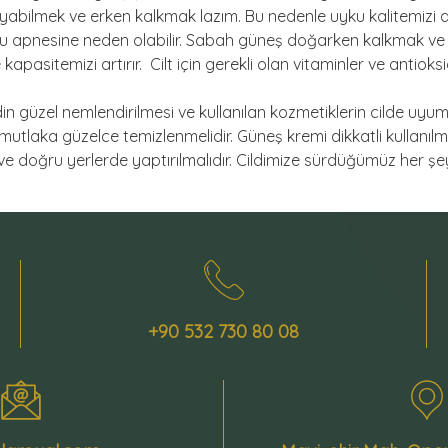
yuyabilmek ve erken kalkmak lazım. Bu nedenle uyku kalitemizi 
yku apnesine neden olabilir. Sabah güneş doğarken kalkmak v
pasitemizi artırır. Cilt için gerekli olan vitaminler ve antioksi
ildin güzel nemlendirilmesi ve kullanılan kozmetiklerin cilde uy
utlaka güzelce temizlenmelidir. Güneş kremi dikkatli kullanılmal
 ve doğru yerlerde yaptırılmalıdır. Cildimize sürdüğümüz her ş
+90 532 730 80 08