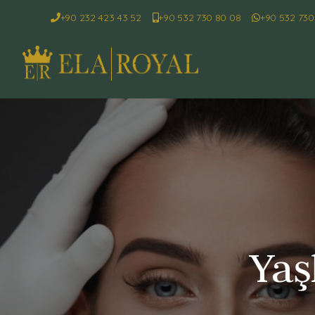
+90 232 423 43 52
+90 532 730 80 08
+90 532 730
Yaş