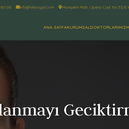
 80 08
info@elaroyal.com
Mavişehir Mah. Opera Cad. No:33/E 
ANA SAYFA
KURUMSAL
DOKTORLARIMIZ
M
lanmayı Gecikti