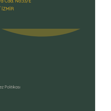
ra Cad. No:33/E
/ İZMİR
z Politikası