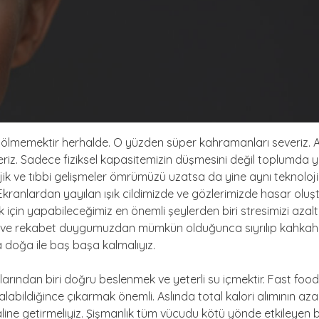
zisi ölmemektir herhalde. O yüzden süper kahramanları severi
z. Sadece fiziksel kapasitemizin düşmesini değil toplumda yaş
ik ve tıbbi gelişmeler ömrümüzü uzatsa da yine aynı teknoloji 
kranlardan yayılan ışık cildimizde ve gözlerimizde hasar ol
 için yapabileceğimiz en önemli şeylerden biri stresimizi azal
an ve rekabet duygumuzdan mümkün olduğunca sıyrılıp kahkaha 
 doğa ile baş başa kalmalıyız.
larından biri doğru beslenmek ve yeterli su içmektir. Fast 
labildiğince çıkarmak önemli. Aslında total kalori alımının aza
aline getirmeliyiz. Şişmanlık tüm vücudu kötü yönde etkileyen b