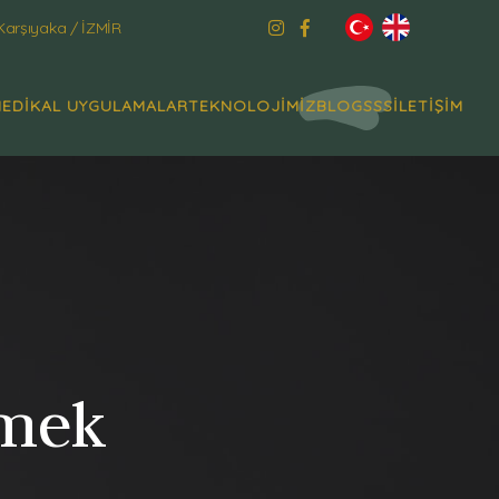
Karşıyaka / İZMİR
EDİKAL UYGULAMALAR
TEKNOLOJİMİZ
BLOG
SSS
İLETİŞİM
rmek