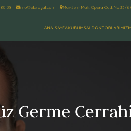
 80 08
info@elaroyal.com
Mavişehir Mah. Opera Cad. No:33/E 
ANA SAYFA
KURUMSAL
DOKTORLARIMIZ
M
üz Germe Cerrahi