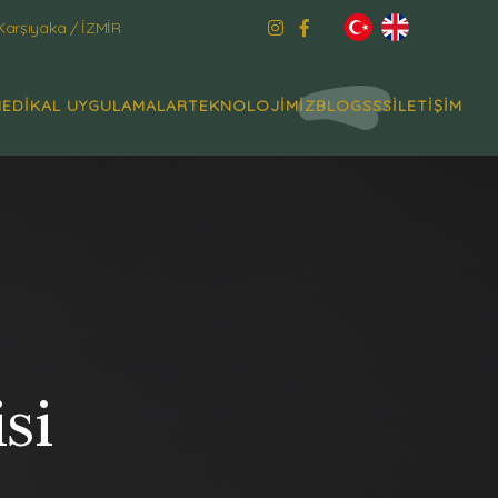
Karşıyaka / İZMİR
EDİKAL UYGULAMALAR
TEKNOLOJİMİZ
BLOG
SSS
İLETİŞİM
si