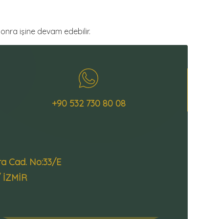
nra işine devam edebilir.
+90 532 730 80 08
ra Cad. No:33/E
/ İZMİR