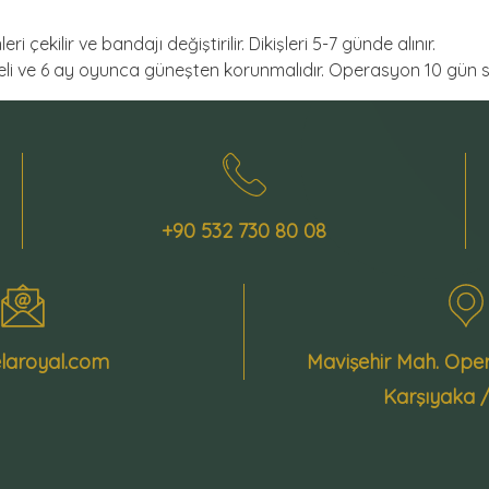
çekilir ve bandajı değiştirilir. Dikişleri 5-7 günde alınır.
i ve 6 ay oyunca güneşten korunmalıdır. Operasyon 10 gün so
+90 532 730 80 08
laroyal.com
Mavişehir Mah. Ope
Karşıyaka 