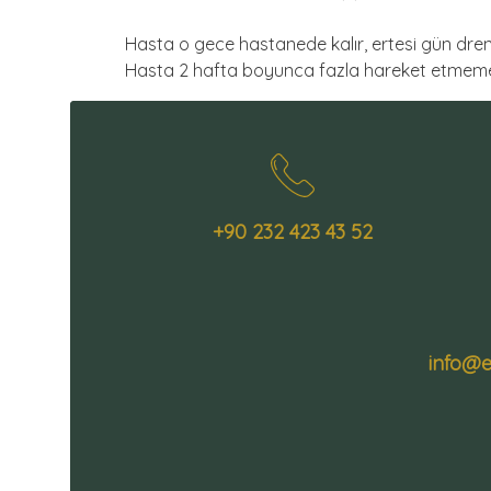
Hasta o gece hastanede kalır, ertesi gün drenleri 
Hasta 2 hafta boyunca fazla hareket etmemel
+90 232 423 43 52
info@e