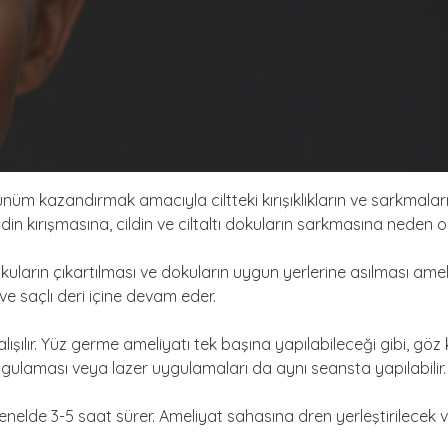
üm kazandırmak amacıyla ciltteki kırışıklıkların ve sarkmaları
in kırışmasına, cildin ve ciltaltı dokuların sarkmasına neden ol
uların çıkartılması ve dokuların uygun yerlerine asılması ameli
e saçlı deri içine devam eder.
alışılır. Yüz germe ameliyatı tek başına yapılabileceği gibi, g
ygulaması veya lazer uygulamaları da aynı seansta yapılabilir.
genelde 3-5 saat sürer. Ameliyat sahasına dren yerleştirilec