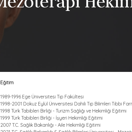
Mezoterapi Hekim
Eğitim
1989-1996 Ege Üniversitesi Tıp Fakültesi
1998-2001 Dokuz Eylül Üniversitesi Dahili Tıp Bilimleri Tıbbi Fa
1998 Türk Tabibleri Birliği - Turizm Sağlığı ve Hekimliği Eğitimi
1999 Türk Tabibleri Birliği - İşyeri Hekimliği Eğitimi
2007 T.C. Sağlık Bakanlığı - Aile Hekimliği Eğitimi