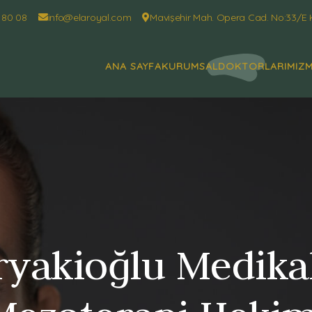
 80 08
info@elaroyal.com
Mavişehir Mah. Opera Cad. No:33/E 
ANA SAYFA
KURUMSAL
DOKTORLARIMIZ
M
iryakioğlu Medikal