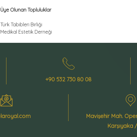
Üye Olunan Topluluklar
Türk Tabibleri Birliği
Medikal Estetik Derneği
+90 532 730 80 08
laroyal.com
Mavişehir Mah. Ope
Karşıyaka 