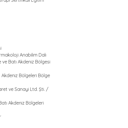
erapi Sertifikalı Eğitim
i
armakoloji Anabilim Dalı
e ve Batı Akdeniz Bölgesi
ı Akdeniz Bölgeleri Bölge
ret ve Sanayi Ltd. Şti. /
atı Akdeniz Bölgeleri
r