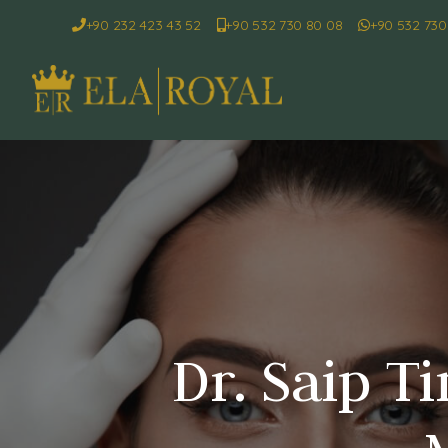
+90 232 423 43 52
+90 532 730 80 08
+90 532 730
Dr. Saip T