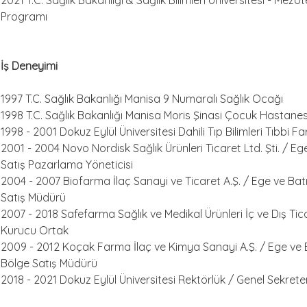
2021 T.C. Sağlık Bakanlığı & Sağlık Bilimleri Üniversitesi - Mezot
Programı
İş Deneyimi
1997 T.C. Sağlık Bakanlığı Manisa 9 Numaralı Sağlık Ocağı
1998 T.C. Sağlık Bakanlığı Manisa Moris Şinasi Çocuk Hastanes
1998 - 2001 Dokuz Eylül Üniversitesi Dahili Tıp Bilimleri Tıbbi F
2001 - 2004 Novo Nordisk Sağlık Ürünleri Ticaret Ltd. Şti. / Eg
Satış Pazarlama Yöneticisi
2004 - 2007 Biofarma İlaç Sanayi ve Ticaret A.Ş. / Ege ve Bat
Satış Müdürü
2007 - 2018 Safefarma Sağlık ve Medikal Ürünleri İç ve Dış Tica
Kurucu Ortak
2009 - 2012 Koçak Farma İlaç ve Kimya Sanayi A.Ş. / Ege ve B
Bölge Satış Müdürü
2018 - 2021 Dokuz Eylül Üniversitesi Rektörlük / Genel Sekrete