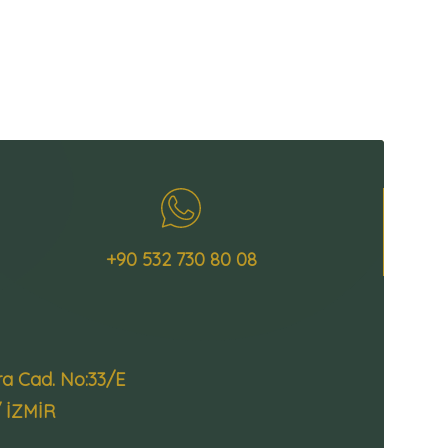
+90 532 730 80 08
ra Cad. No:33/E
/ İZMİR