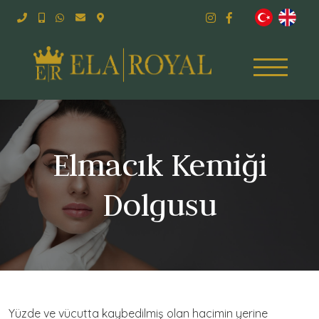
Elmacık Kemiği
Dolgusu
Yüzde ve vücutta kaybedilmiş olan hacimin yerine