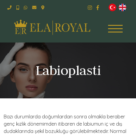
Labioplasti
Bazı durumlarda doğumlardan sonra olmakla beraber
genç kızlık dönemimden itibaren de labiumun iç ve dış
dudaklarında şekil bozukluğu görülebilmektedir. Normal